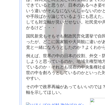
できていると思うが、日本のあるべき姿
いう違いがそんなにないんじゃないのか
や手段ばかり論じているようにも思えた
しても対立軸が見いだせない。社民党や
かるけど・・・
国民新党もそもそも郵政民営化選挙で自
ったが、どこに国家観や大局観に違いが
党と一緒になろうとしたのか？よくわか
例えば、世界の中の日本の役割、外交・
しようと思っているのか、地域主権型地
ているのか・それとも現在の中央集権社
世の中を創ろうとしているのかといった
やすい。
その中で政界再編があってもいいのでは
軸を示してほしい。