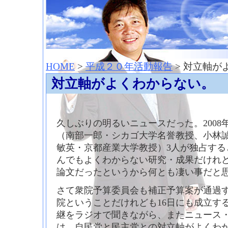
神崎聡（こうざきさとし）夢からはじまる
HOME
>
平成２０年活動報告
> 対立軸が
対立軸がよくわからない。
久しぶりの明るいニュースだった。200
（南部一郎・シカゴ大学名誉教授、小林
敏英・京都産業大学教授）3人が独占する
んでもよくわからない研究・成果だけれど
論文だったというから何とも凄い事だと
さて衆院予算委員会も補正予算案が通過
院ということだけれども16日にも成立す
継をラジオで聞きながら、またニュース
は、自民党と民主党との対立軸がよくわ