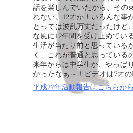
話を楽しんでいたから、その
れない。12才か！いろんな事
とっては波乱万丈だったけど
な風に12年間を受け止めてい
生活が当たり前と思っている
く、これが普通と思っている
来年からは中学生か、やっぱ
かったなぁ～！ビデオは7才の
平成27年活動報告はこちらか