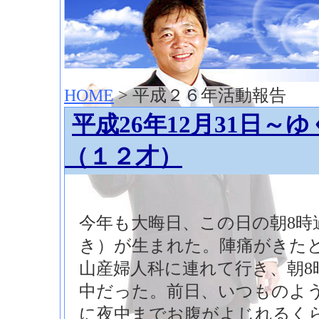
神崎聡（こうざきさとし）夢からはじまる
HOME
> 平成２６年活動報告
平成26年12月31日～
（１２才）
今年も大晦日、この日の朝8時
き）が生まれた。陣痛がきた
山産婦人科に連れて行き、朝8
中だった。前日、いつものよ
に夜中までお腹がよじれるく