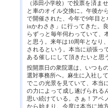
（添田小学校）で投票を済ま
と車のオイル交換に。午後か
で開催された、今年で9年目と
inかわさき」に行ってきた。
らずっと毎年伺わっていて、
と思う。来年は10周年となり
されるという。本当に頑張っ
ある催しにして頂きたいと思
投開票日の衆院選は、いつも
選対事務所へ。麻生に入社し
でこの光景を見ていて、本当
の力によって成し遂げられる
思い続けている。さぁ！アベ
から始まり、今度は本当に地