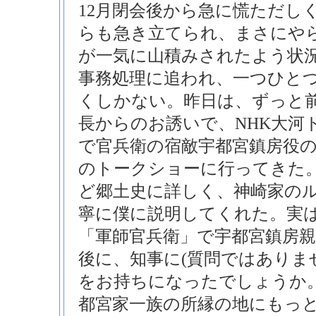
12月閉会後から急に慌ただし
らも急き立てられ、まさにや
が一気に山積みされたよう状
事務処理に追われ、一つひと
くしかない。昨日は、ずっと
長からのお誘いで、NHK大河
で官兵衛の宿敵宇都宮鎮房役
のトークショーに行ってきた
ど郷土史に詳しく、神崎家の
寧に僕に説明してくれた。実は
「軍師官兵衛」で宇都宮鎮房
後に、知事に(質問ではありま
をお持ちになったでしょうか
都宮家一族の所縁の地にもっ