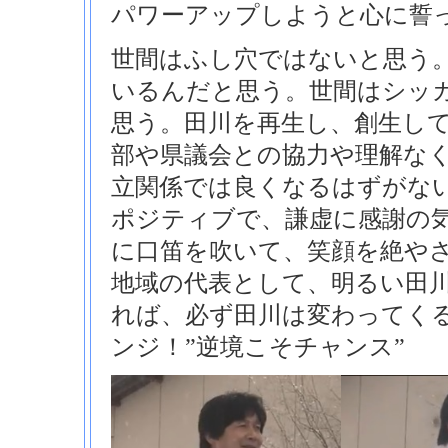
パワーアップしようと心に誓
世間はふし穴ではないと思う
いるんだと思う。世間はシッ
思う。田川を再生し、創生し
部や県議会との協力や理解な
立関係では良くなるはずがな
ポジティブで、謙虚に感謝の
に口笛を吹いて、笑顔を絶や
地域の代表として、明るい田
れば、必ず田川は変わってく
ンジ！”逆境こそチャンス”