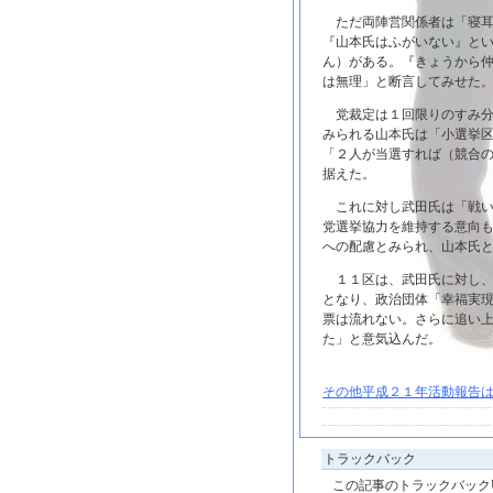
ただ両陣営関係者は「寝耳
『山本氏はふがいない』と
ん）がある。『きょうから
は無理」と断言してみせた
党裁定は１回限りのすみ分
みられる山本氏は「小選挙
「２人が当選すれば（競合
据えた。
これに対し武田氏は「戦い
党選挙協力を維持する意向
への配慮とみられ、山本氏
１１区は、武田氏に対し、
となり、政治団体「幸福実
票は流れない。さらに追い
た」と意気込んだ。
その他平成２１年活動報告は
トラックバック
この記事のトラックバックU