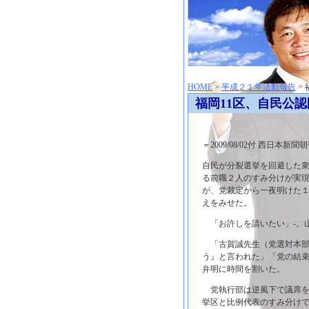
神崎聡（こうざきさとし）夢からはじまる
HOME
>
平成２１年活動報告
>
福岡11区、自民公
＝2009/08/02付 西日本新聞
自民が分裂選挙を回避した
る前職２人のすみ分けが実
が、党裁定から一夜明けた
えをみせた。
「お許しを請いたい」‐。
「古賀誠先生（党選対本部
う』と言われた」「党の結束
弁明に時間を割いた。
党執行部は逆風下で議席を
挙区と比例代表のすみ分け