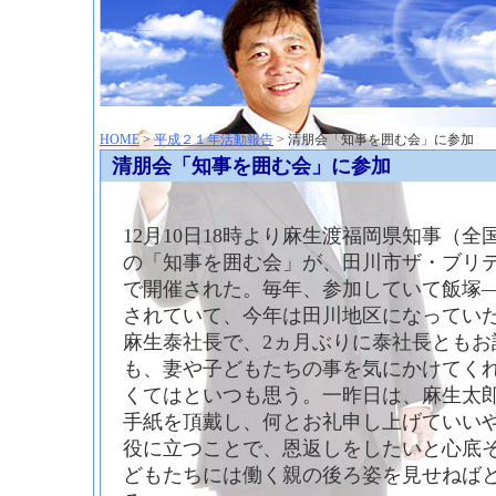
神崎聡（こうざきさとし）夢からはじまる
HOME
>
平成２１年活動報告
> 清朋会「知事を囲む会」に参加
清朋会「知事を囲む会」に参加
12月10日18時より麻生渡福岡県知事（
の「知事を囲む会」が、田川市ザ・ブリ
で開催された。毎年、参加していて飯塚
されていて、今年は田川地区になってい
麻生泰社長で、2ヵ月ぶりに泰社長ともお
も、妻や子どもたちの事を気にかけてく
くてはといつも思う。一昨日は、麻生太
手紙を頂戴し、何とお礼申し上げていい
役に立つことで、恩返しをしたいと心底
どもたちには働く親の後ろ姿を見せねば