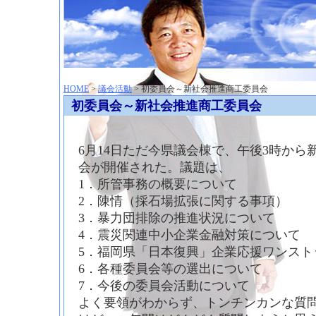
神崎聡（こうざきさとし）夢からはじまる
HOME
>
議会活動
> 初委員会～新社会推進商工委員会
初委員会～新社会推進商工委員会
6月14日ただ今県議会棟で、午後3時か
会が開催された。議題は、
1．所管事務の概要について
2．陳情（採石場拡張に関する事項）
3．暴力団排除の推進状況について
4．震災関連中小企業金融対策について
5．福岡県「日本復興」企業応援ワンスト
6．各種委員会等の選出について
7．今後の委員会活動について
よく要領がわからず、トンチンカンな質