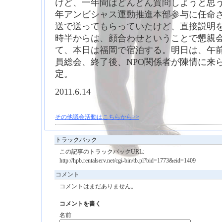
けど、一年間はどんどん質問しようと思
年アンビシャス運動推進本部参与に任命
送で送ってもらっていたけど、直接説明を
時半からは、顔合わせということで懇親
て、本日は福岡で宿泊する。明日は、午前
員総会、終了後、NPO関係者が陳情に来
定。
2011.6.14
その他議会活動はこちらから>>
トラックバック
この記事のトラックバックURL:
http://hpb.rentalserv.net/cgi-bin/tb.pl?bid=1773&eid=1409
コメント
コメントはまだありません。
コメントを書く
名前