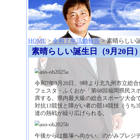
神崎聡（こうざきさとし）夢からはじまる
HOME
>
令和７年活動報告
> 素晴らしい
素晴らしい誕生日（9月20日
令和7年9月20日、9時より北九州市立総
フェスタ・ふくおか「第68回福岡県民ス
席する。県内最大級の総合スポーツ大会で
対抗13競技と障がい者の部14競技（うち
達の熱戦が繰り広げられる。
午後からは飯塚へ向かい、のがみプレジデ