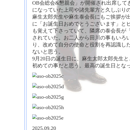
OB会総会&懇親会」が開催され出席して
になっていた上司や諸先輩方と久しぶり
麻生太郎先生や麻生泰会長にもご挨拶が
に「お誕生日おめでとうございます」と
も覚えて下さっていて、隣席の泰会長が
されていた。お二人から田川の事もいろ
り、改めて自分の使命と役割を再認識し
ないと思う。
9月20日の誕生日に、麻生太郎太郎先生
初めての事だと思う。最高の誕生日とな
2025.09.20