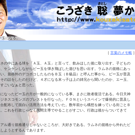
ー玉になる。
［
言葉のメモ帳
ムネの中にある球を「Ａ玉、Ａ玉」と言って、飲みほした後に取り出す。子どもの
か、ケンケンしながらビー玉を弾き飛ばした遊びを思い出す。ラムネの規格にあっ
言い、規格外のデコボコしたものをＢ玉（Ｂ級品）と呼んだ事から、ビー玉が普及
にその話をしたのだけど、４才になる末っ子は上の姉兄から聞いたのか、エー玉、
。すごいなぁと思った。
外になったビー玉の方が一般的になっている事。まさに敗者復活である。今日天神
ビジネスコモンズのブレストを行なった。ＦＯＮというスペインで爆発的に普及し
千台配布して面白い活用方法を考えていた。数年前から構想を練っている街ごとＢ
る。これを行政じゃなく民間主導でやることがすごい。行政は後からついてきて
ュアル通り規格通りじゃないところが、大好きである。ラムネの規格から外れたビ
化しようとするんであります。