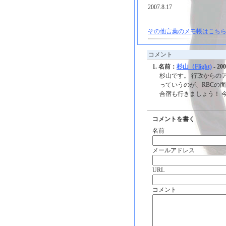
2007.8.17
その他言葉のメモ帳はこちら
コメント
1. 名前：
杉山（Flight)
- 200
杉山です。 行政からの
っていうのが、RBCの
合宿も行きましょう！ 
コメントを書く
名前
メールアドレス
URL
コメント