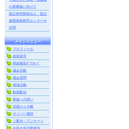
の再構築に向けて
国立研究開発法人 国立
循環器病研究センターを
訪問
メインメニュー
プロフィール
政策提言
県政報告ﾀﾞｳﾝﾛｰﾄﾞ
議会活動
議会質問
地域活動
動画配信
家族への想い
言葉のメモ帳
サイバー選対
ご案内・アンケート
令和８年活動報告