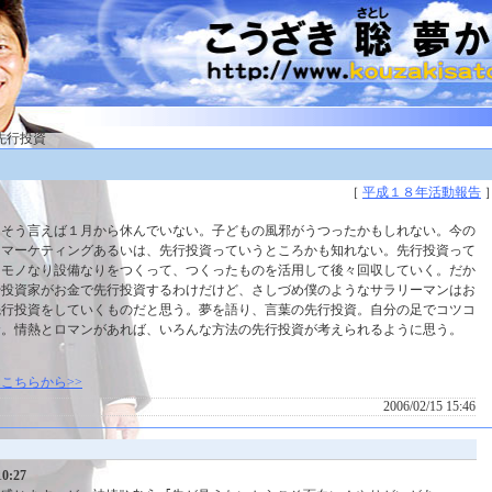
 先行投資
［
平成１８年活動報告
。そう言えば１月から休んでいない。子どもの風邪がうつったかもしれない。今の
らマーケティングあるいは、先行投資っていうところかも知れない。先行投資って
てモノなり設備なりをつくって、つくったものを活用して後々回収していく。だか
や投資家がお金で先行投資するわけだけど、さしづめ僕のようなサラリーマンはお
先行投資をしていくものだと思う。夢を語り、言葉の先行投資。自分の足でコツコ
資。情熱とロマンがあれば、いろんな方法の先行投資が考えられるように思う。
こちらから>>
2006/02/15 15:46
10:27