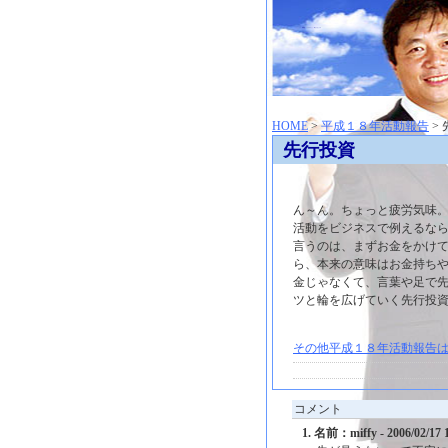
神崎聡（こうざきさとし）夢からはじまる
HOME
>
平成１８年活動報告
>
先行投資
ん～ん。ちょっと疲労気味
活動をビジネスで例えるな
言うのは、まずお金をかけ
ら、本来の意味はお金持ち
金じゃなくて、言葉や足で
ツと輪を広げていく先行投
その他平成１８年活動報告は
コメント
1. 名前：miffy - 2006/02/17 