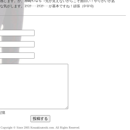
感じます。が、神崎ｻﾝなら「先が見えないからこそ面白い！やりがいがあ
がします。ｺﾂｺﾂ･･･ｺﾂｺﾂ･･･が基本ですね！頑張（0^0^0)
記憶
Copyright © Since 2005 Kouzakisatoshi.com. All Rights Reserved.