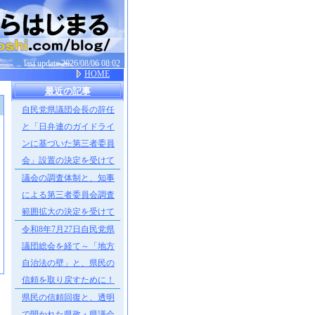
last update 2026/08/06 08:02
HOME
最近の記事
自民党県議団会長の辞任
］
と「日弁連のガイドライ
ンに基づいた第三者委員
会」設置の決定を受けて
議会の調査体制と、知事
による第三者委員会調査
範囲拡大の決定を受けて
令和8年7月27日自民党県
議団総会を経て～「地方
自治法の壁」と、県民の
信頼を取り戻すために！
県民の信頼回復と、透明
で開かれた県政・県議会