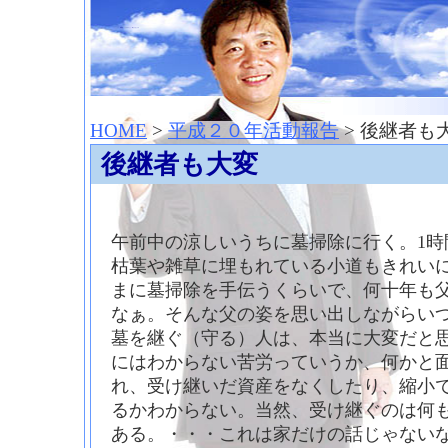
神崎聡（こうざきさとし）夢からはじまる
HOME
>
平成２０年活動報告
> 後継者も
後継者も大変
午前中の涼しいうちに墓掃除に行く。1時
枯葉や雑草に埋もれている小道もきれい
まに墓掃除を手伝うくらいで、何十年も
なぁ。そんな父の姿を思い出しながらい
墓を継ぐ（守る）人は、本当に大変だと
にはわからない苦労っていうか、何かと
れ、受け継いだ資産をなくしたり、縮小
るかわからない。当然、受け継ぐのは何
ある。・・・これは家だけの話じゃない