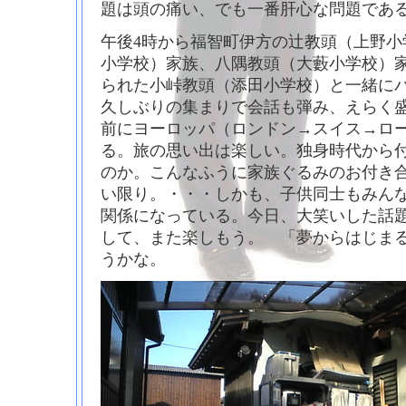
題は頭の痛い、でも一番肝心な問題であ
午後4時から福智町伊方の辻教頭（上野小
小学校）家族、八隅教頭（大藪小学校）
られた小峠教頭（添田小学校）と一緒に
久しぶりの集まりで会話も弾み、えらく盛
前にヨーロッパ（ロンドン→スイス→ロ
る。旅の思い出は楽しい。独身時代から付
のか。こんなふうに家族ぐるみのお付き
い限り。・・・しかも、子供同士もみん
関係になっている。今日、大笑いした話
して、また楽しもう。 「夢からはじま
うかな。