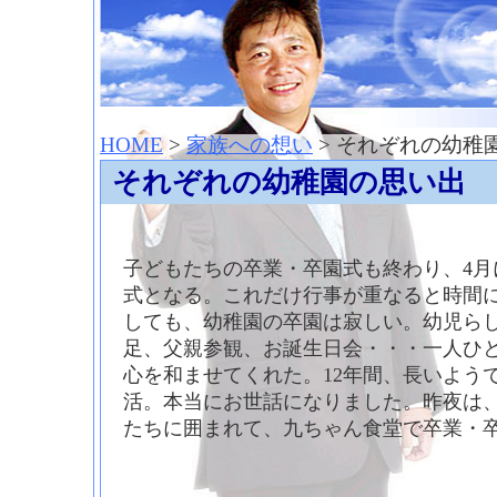
神崎聡（こうざきさとし）夢からはじまる
HOME
>
家族への想い
> それぞれの幼稚
それぞれの幼稚園の思い出
子どもたちの卒業・卒園式も終わり、4月
式となる。これだけ行事が重なると時間
しても、幼稚園の卒園は寂しい。幼児ら
足、父親参観、お誕生日会・・・一人ひ
心を和ませてくれた。12年間、長いよう
活。本当にお世話になりました。昨夜は
たちに囲まれて、九ちゃん食堂で卒業・