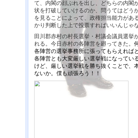
て、内閣の顔ぶれを出し、どちらの内閣が
状を打破していけるのか、問うてはどう
を見ることによって、政権担当能力があ
かり判断した上で投票すればいいんじゃ
田川郡赤村の村長選挙・村議会議員選挙が6
れる。今日赤村の各陣営を廻ってきた。
各陣営の選挙事務所に張ってもらえれば
各陣営とも大変厳しい選挙戦になってい
けど、厳しい選挙戦を勝ち抜くことで、
ないか。僕も頑張ろう！！