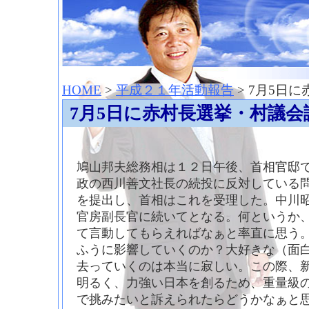
神崎聡（こうざきさとし）夢からはじまる
HOME
>
平成２１年活動報告
> 7月5日
7月5日に赤村長選挙・村議会
鳩山邦夫総務相は１２日午後、首相官邸
政の西川善文社長の続投に反対している
を提出し、首相はこれを受理した。中川
官房副長官に続いてとなる。何というか
て言動してもらえればなぁと率直に思う
ふうに影響していくのか？大好きな（面
去っていくのは本当に寂しい。この際、
明るく、力強い日本を創るため、重量級
で挑みたいと訴えられたらどうかなぁと