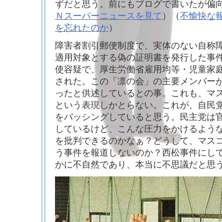
ずだと思う。前にもブログで書いたが偏
Ｎスーパーニュースを見て
）（
不愉快な
を忘れたのか
）
障害者割引郵便制度で、実体のない自称
適用対象とする偽の証明書を発行した事
使容疑で、厚生労働省雇用均等・児童家
された。この「凛の会」の主要メンバー
ったと供述しているとの事。これも、マ
という表現しかとらない。これが、自民
をバッシングしていると思う。民主党は
しているけど、こんな圧力をかけるよう
を批判できるのかなぁ？どうして、マス
う事件を報道しないのか？西松事件にし
かに不自然であり、本当に不思議だと思