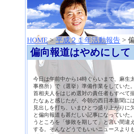
神崎聡（こうざきさとし）夢からはじまる
HOME
>
平成２１年活動報告
> 
偏向報道はやめにして
今日は午前中から14時ぐらいまで、麻生
事務所）で（選挙）準備作業をしていた
首相夫人をはじめ選対の責任者もすべて
たなぁと感じたが、今朝の西日本新聞に
見出しを打ち、いまひとつ盛り上がりに
と偏向報道も甚だしい記事になっていた
うところを「惨敗を期して」と言い間違
する。そんなどうでもいいニュースより