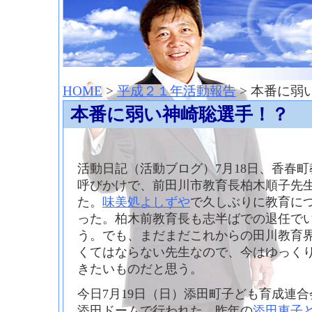
神崎聡（こうざきさとし）夢からはじまる
HOME
>
平成２１年活動報告
> 本番に弱
本番に弱い神崎聡選手！？
活動日記（活動ブログ）7月18日、香春
呼びかけで、前田川市教育長柏木順子先
た。
味美処よしずや
で久しぶりに教育に
った。柏木前教育長も志半ばでの退任で
う。でも、まだまだこれからの田川教育
くてはならない先生なので、今はゆっく
きたいものだと思う。
今日7月19日（日）添田町子ども育成連合
添田ドームで行われた。昨年の
添田東子