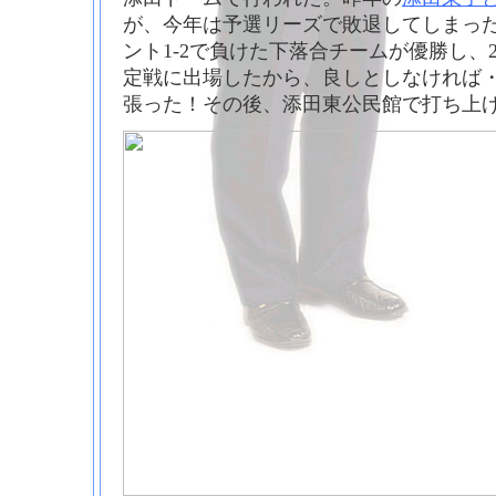
が、今年は予選リーズで敗退してしまっ
ント1-2で負けた下落合チームが優勝し、
定戦に出場したから、良しとしなければ
張った！その後、添田東公民館で打ち上