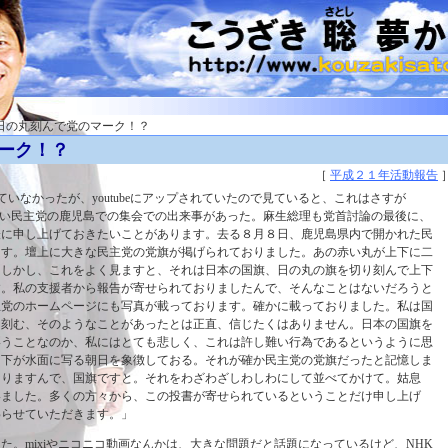
 日の丸刻んで党のマーク！？
ーク！？
［
平成２１年活動報告
いなかったが、youtubeにアップされていたので見ていると、これはさすが
ない民主党の鹿児島での集会での出来事があった。麻生総理も党首討論の最後に、
表に申し上げておきたいことがあります。去る８月８日、鹿児島県内で開かれた民
ます。壇上に大きな民主党の党旗が掲げられておりました。あの赤い丸が上下に二
。しかし、これをよく見ますと、それは日本の国旗、日の丸の旗を切り刻んで上下
す。私の支援者から報告が寄せられておりましたんで、そんなことはないだろうと
主党のホームページにも写真が載っております。確かに載っておりました。私は国
り刻む、そのようなことがあったとは正直、信じたくはありません。日本の国旗を
いうことなのか、私にはとても悲しく、これは許し難い行為であるというように思
、下が水面に写る朝日を象徴しておる。それが確か民主党の党旗だったと記憶しま
なりますんで、国旗ですと。それをわざわざしわしわにして並べてかけて。姑息
いました。多くの方々から、この投書が寄せられているということだけ申し上げ
わらせていただきます。」
た。mixiやニコニコ動画なんかは、大きな問題だと話題になっているけど、NHK