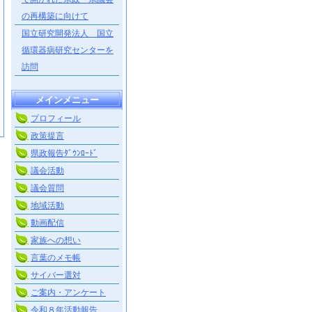
の再構築に向けて
国立研究開発法人 国立
循環器病研究センターを
訪問
メインメニュー
プロフィール
政策提言
県政報告ﾀﾞｳﾝﾛｰﾄﾞ
議会活動
議会質問
地域活動
動画配信
家族への想い
言葉のメモ帳
サイバー選対
ご案内・アンケート
令和８年活動報告