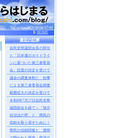
last update 2026/08/06 07:09
HOME
最近の記事
自民党県議団会長の辞任
］
と「日弁連のガイドライ
ンに基づいた第三者委員
会」設置の決定を受けて
議会の調査体制と、知事
による第三者委員会調査
範囲拡大の決定を受けて
令和8年7月27日自民党県
議団総会を経て～「地方
自治法の壁」と、県民の
信頼を取り戻すために！
県民の信頼回復と、透明
で開かれた県政・県議会