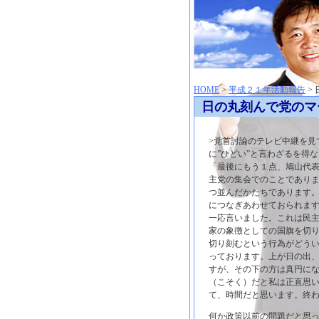
神崎聡（こうざきさとし）夢からはじまる
HOME
>
平成２１年活動報告
>
日の丸刻んで党のマ
>党首討論のテレビ中継を見て
に”ひどい”と言わざるを得
「最後にもう１点、鳩山代
主党の集会でのことであり
つ並んだかたちであります
につなぎあわせておられま
一応言いました。これは民
家の象徴としての国旗を切
切り刻むという行為がどう
っております。上が日の出
すが、その下の方は真円に
（こそく）だと私は正直思
て、時間だと思います。終
何か政策以前の問題だと思っ