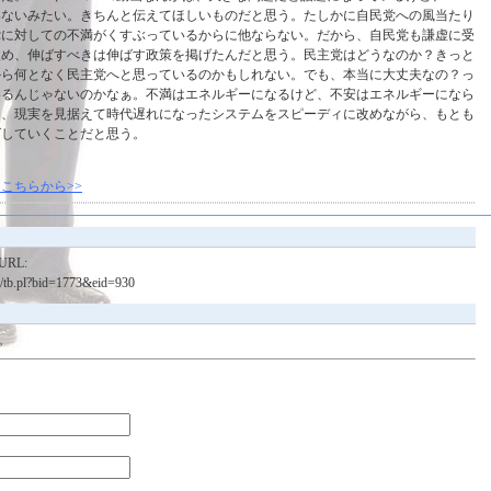
いないみたい。きちんと伝えてほしいものだと思う。たしかに自民党への風当たり
党に対しての不満がくすぶっているからに他ならない。だから、自民党も謙虚に受
改め、伸ばすべきは伸ばす政策を掲げたんだと思う。民主党はどうなのか？きっと
から何となく民主党へと思っているのかもしれない。でも、本当に大丈夫なの？っ
いるんじゃないのかなぁ。不満はエネルギーになるけど、不安はエネルギーになら
は、現実を見据えて時代遅れになったシステムをスピーディに改めながら、もとも
ばしていくことだと思う。
こちらから>>
RL:
bin/tb.pl?bid=1773&eid=930
。