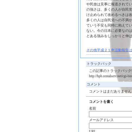
や民放は見事に報道されて
の強さは、多くの人が自民
け止められて改めるべきは
多くの人は自民党への不満
ていう不安も同時に抱えて
ない。今の日本に必要なの
とある強みをしっかりと伸
その他平成２１年活動報告は
トラックバック
この記事のトラックバックU
http://hpb.rentalserv.net/cgi-
コメント
コメントはまだありません
コメントを書く
名前
メールアドレス
URL