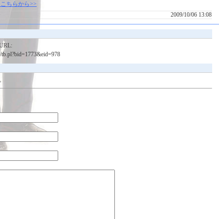
こちらから>>
2009/10/06 13:08
RL:
bin/tb.pl?bid=1773&eid=978
。