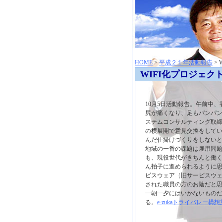
神崎聡（こうざきさとし）夢からはじまる
HOME
>
平成２１年活動報告
>
WIFI化プロジェク
10月5日活動報告。午前中
尻が痛くなり、足もパンパ
ステムコンサルティング取締
の横展開で意見交換をして
んだ仕掛けづくりをしない
地域の一番の課題は雇用問
も、現役世代がきちんと働
ん拍子に進められるように思
ビスウェア（旧サービスウ
された職員の方のお陰だと
一朝一夕にはいかないもの
る。
e-zukaトライバレー構