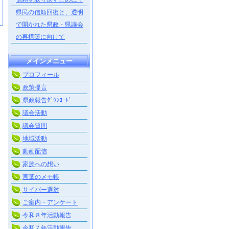
県民の信頼回復と、透明
で開かれた県政・県議会
の再構築に向けて
メインメニュー
プロフィール
政策提言
県政報告ﾀﾞｳﾝﾛｰﾄﾞ
議会活動
議会質問
地域活動
動画配信
家族への想い
言葉のメモ帳
サイバー選対
ご案内・アンケート
令和８年活動報告
令和７年活動報告