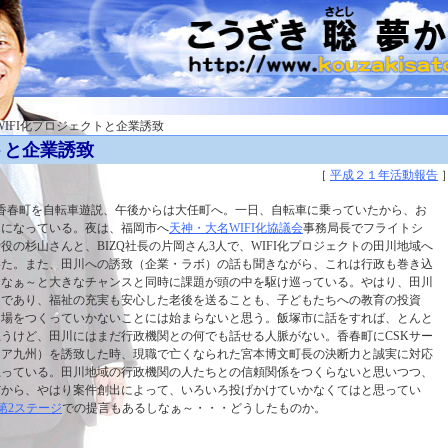
 WIFI化プロジェクトと企業誘致
トと企業誘致
［
平成２１年活動報告
、香春町を自転車遊説、午後からは大任町へ。一日、自転車に乗っていたから、お
ンになっている。夜は、福岡市へ
天神・大名WIFI化協議会
事務局長でフライトシ
役の杉山さんと、BIZQ社長の片岡さん3人で、WIFI化プロジェクトの田川地域へ
いた。また、田川への誘致（企業・ラボ）の話も聞きながら、これは行政も巻き込
となぁ～と大きなチャンスと同時に課題が頭の中を駆け巡っている。やはり、田川
題であり、福祉の充実も安心した老後を送ることも、子どもたちへの教育の投資
く場をつくっていかないことには始まらないと思う。飯塚市に話をすれば、とんと
うけど、田川にはまだ行政機関との何でも話せる人脈がない。香春町にCSKサー
ェア九州）を誘致した時、現職で亡くなられた宮本博文町長の決断力と誠実に対応
思っている。田川地域の行政機関の人たちとの信頼関係をつくらないと思いつつ、
だから、やはり案件創出によって、いろいろ投げかけていかなくてはと思ってい
想第2ステージ
での提言もあるしなぁ～・・・どうしたものか。