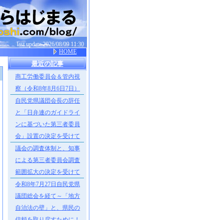
last update 2026/08/09 11:30
HOME
最近の記事
商工労働委員会＆管内視
］
察（令和8年8月6日7日）
自民党県議団会長の辞任
と「日弁連のガイドライ
ンに基づいた第三者委員
会」設置の決定を受けて
議会の調査体制と、知事
による第三者委員会調査
範囲拡大の決定を受けて
令和8年7月27日自民党県
議団総会を経て～「地方
自治法の壁」と、県民の
信頼を取り戻すために！