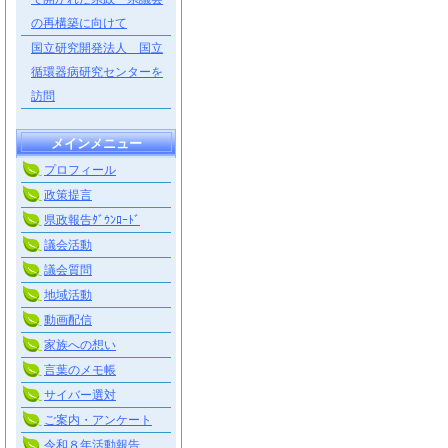
の再構築に向けて
国立研究開発法人 国立
循環器病研究センターを
訪問
メインメニュー
プロフィール
政策提言
県政報告ﾀﾞｳﾝﾛｰﾄﾞ
議会活動
議会質問
地域活動
動画配信
家族への想い
言葉のメモ帳
サイバー選対
ご案内・アンケート
令和８年活動報告