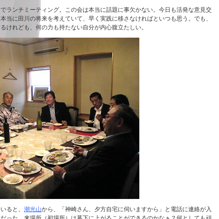
川でランチミーティング。この会は本当に話題に事欠かない。今日も活発な意見交
。本当に田川の将来を考えていて、早く実践に移さなければといつも思う。でも、
するけれども、何の力も持たない自分が内心腹立たしい。
ていると、
潮光山
から、「神崎さん、夕方自宅に伺いますから」と電話に連絡が入
敗だった。来場所（初場所）は幕下に上がることができるのかなぁ？何としても頑