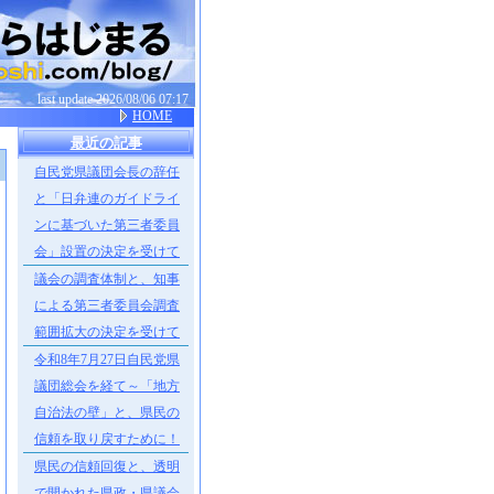
last update 2026/08/06 07:17
HOME
最近の記事
自民党県議団会長の辞任
］
と「日弁連のガイドライ
ンに基づいた第三者委員
会」設置の決定を受けて
議会の調査体制と、知事
による第三者委員会調査
範囲拡大の決定を受けて
令和8年7月27日自民党県
議団総会を経て～「地方
自治法の壁」と、県民の
信頼を取り戻すために！
県民の信頼回復と、透明
で開かれた県政・県議会