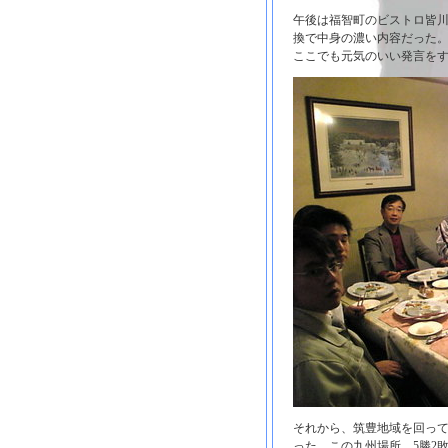
午後は福智町のビストロ皆
換で中身の濃い内容だった
ここでも元気のいい発言を
それから、筑豊地域を回っ
った。この九州場所、5勝2