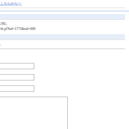
こちらから>>
RL:
bin/tb.pl?bid=1773&eid=699
。