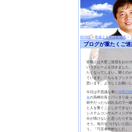
神崎聡（こうざきさとし）夢からはじまる
HOME
>
平成２０年活動報告
>
ブログが重たくご迷惑
皆様には大変ご迷惑をおかけ
いうクレームを頂きました。
たくなってしまい、開くの
ています。こちらをブック
思います。よろしくお願い
今日は不思議な事に
10月23
キ
の高崎社長とバッタリ会
前中だったら回れるので一
と人を繋ぐことしかできな
システムコンサルティング
分が情けないと思ったりす
そう。地力をつけないと話
う。「巧言令色鮮なし仁」