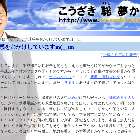
 ブログが重たくご迷惑をおかけしていますm(__)m
をおかけしていますm(__)m
［
平成２０年活動報告
しています。平成20年活動報告を開くと、えらく重たく時間がかかってしまうと
平成20年全体のブログを開くものですから、どうしても画像や文書の容量がで重
が遅くなっています。それで、
ホームページ
のトップに
新着 活動ブログ
をつくっ
マークして頂ければと思います。また、
ＲＳＳ
もありますので設定して頂ければと
します。
日
と同じパターンだった。挨拶廻りの途中
武貞組
に立ち寄ったら、
株式会社タカサ
った。夕方、携帯電話がなり筑豊地区を紹介してほしいと頼まれたので、明日の午
緒に同行するようにしている。何かお世話ばかりしていて、しかも企業と企業、人
い自分がいる。正直、筑豊地域で動いていても、大変お世話になっているフライト
やＯＳＡＣ、ＢＩＺＱに何の恩返しもできず、落ち込んでしまう。本当に無力な自
る。田川や飯塚の地域に対してもそう。麻生グループや麻生太郎事務所に対しても
にならない。今はひたすら耐え、地力を蓄え、必ず恩返しができるように頑張ろ