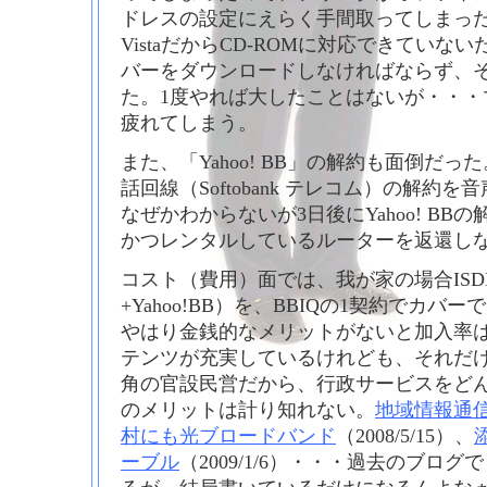
ドレスの設定にえらく手間取ってしまった
VistaだからCD-ROMに対応できていな
バーをダウンロードしなければならず、
た。1度やれば大したことはないが・・・
疲れてしまう。
また、「Yahoo! BB」の解約も面倒だっ
話回線（Softobank テレコム）の解
なぜかわからないが3日後にYahoo! B
かつレンタルしているルーターを返還し
コスト（費用）面では、我が家の場合ISDN
+Yahoo!BB）を、BBIQの1契約でカ
やはり金銭的なメリットがないと加入率は
テンツが充実しているけれども、それだ
角の官設民営だから、行政サービスをど
のメリットは計り知れない。
地域情報通
村にも光ブロードバンド
（2008/5/15）、
ーブル
（2009/1/6）・・・過去のブロ