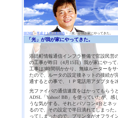
神崎聡（こうざきさとし）夢からはじまる
HOME
>
平成２１年活動報告
> 「光」が我が家にやってきた。
「光」が我が家にやってきた。
添田町情報通信インフラ整備で官設民営の
の工事が昨日（4月15日）我が家にやっ
工事は3時間弱かかり、無線ルーターをサ
たので、ルータの設定後ネットの接続が完
通するとの事で、ＩＰ電話用アダプタを2
光ファイバの通信速度をはかってもらうと4
ADSL「Yahoo! BB」を使っていたが
うな気がする。それとパソコン4台とネッ
るので、その設定で半日潰れてしまった。
ってしまったので、プリンタがオフライン